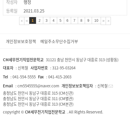
행정
2021.03.25
1
2
3
4
5
6
7
8
9
10
개인정보보호정책
메일주소무단수집거부
CM세무전기직업전문학교
31121 충남 천안시 동남구 대흥로 313 (성황동)
대표자
:
신복철
사업자번호
:
312-95-03264
Tel
:
041-554-5555
Fax
:
041-415-2003
Email
:
cm5545555@naver.com
개인정보보호책임자
:
신복철
충청남도 천안시 동남구 대흥로 315 (CM신관)
충청남도 천안시 동남구 대흥로 311 (CM별관)
충청남도 천안시 동남구 대흥로 313 (CM본관)
copyright ©
CM세무전기직업전문학교
. All Rights Reserved.