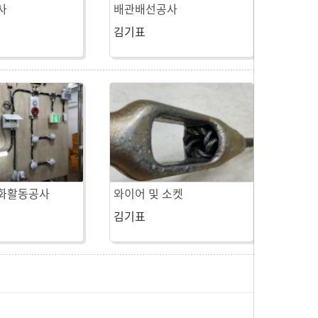
사
배관배선공사
김기표
화활동공사
와이어 및 소켓
김기표