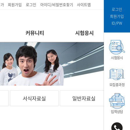
평가
회원가입
로그인
아이디/비밀번호찾기
사이트맵
로그인
회원가입
ID/PW
커뮤니티
시험응시
시험응시
모집중과정
서식자료실
일반자료실
입학상담