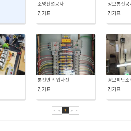
조명전열공사
정보통신공
김기표
김기표
분전반 작업사진
경보피난소
김기표
김기표
1