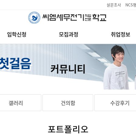
설문조사
NCS
입학신청
모집과정
취업정보
커뮤니티
갤러리
건의함
수강후기
포트폴리오