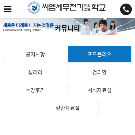
커뮤니티
공지사항
포트폴리오
갤러리
건의함
수강후기
서식자료실
일반자료실