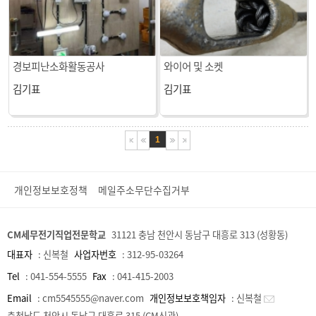
경보피난소화활동공사
와이어 및 소켓
김기표
김기표
1
개인정보보호정책
메일주소무단수집거부
CM세무전기직업전문학교
31121 충남 천안시 동남구 대흥로 313 (성황동)
대표자
:
신복철
사업자번호
:
312-95-03264
Tel
:
041-554-5555
Fax
:
041-415-2003
Email
:
cm5545555@naver.com
개인정보보호책임자
:
신복철
충청남도 천안시 동남구 대흥로 315 (CM신관)