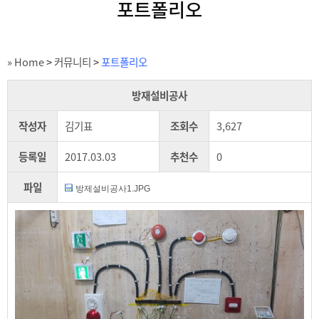
포트폴리오
» Home
>
커뮤니티
>
포트폴리오
방재설비공사
작성자
김기표
조회수
3,627
등록일
2017.03.03
추천수
0
파일
방제설비공사1.JPG