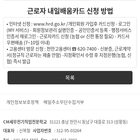
근로자 내일배움카드 신청 방법
• 인터넷 신청 : www.hrd.go.kr /개인회원 가입후 카드신청 - 로그인
(MY 서비스) - 회원정보관리 실명인증 – 공인인증서 등록 - 행정서비스
인증서 재로그인 - 근로자카드 신청 (농협 or 신한 통장 필요) - 카드사
우편배송 (7~10일 이내)
• 고용센터 방문 신청 : 천안고용센터 ☎ 620-7400 - 신분증, 근로계약
서(정규직 근로자는 제출 안함) -지정확인서 수령 후 지정은행(농협, 신
협) 즉시 발급
목록
개인정보보호정책
메일주소무단수집거부
CM세무전기직업전문학교
31121 충남 천안시 동남구 대흥로 313 (성황동)
대표자
:
신복철
사업자번호
:
312-95-03264