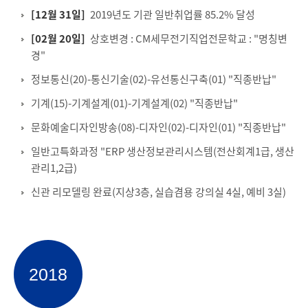
[12월 31일]
2019년도 기관 일반취업률 85.2% 달성
[02월 20일]
상호변경 : CM세무전기직업전문학교 : "명칭변
경"
정보통신(20)-통신기술(02)-유선통신구축(01) "직종반납"
기계(15)-기계설계(01)-기계설계(02) "직종반납"
문화예술디자인방송(08)-디자인(02)-디자인(01) "직종반납"
일반고특화과정 "ERP 생산정보관리시스템(전산회계1급, 생산
관리1,2급)
신관 리모델링 완료(지상3층, 실습겸용 강의실 4실, 예비 3실)
2018