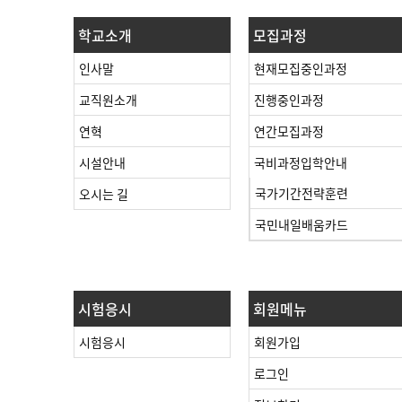
학교소개
모집과정
인사말
현재모집중인과정
교직원소개
진행중인과정
연혁
연간모집과정
시설안내
국비과정입학안내
국가기간전략훈련
오시는 길
국민내일배움카드
시험응시
회원메뉴
시험응시
회원가입
로그인