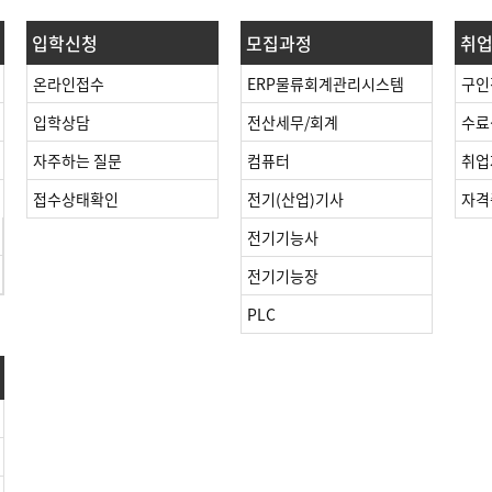
입학신청
모집과정
취
온라인접수
ERP물류회계관리시스템
구인
입학상담
전산세무/회계
수료
자주하는 질문
컴퓨터
취업
접수상태확인
전기(산업)기사
자격
전기기능사
전기기능장
PLC