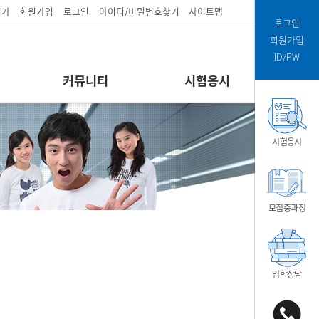
평가
회원가입
로그인
아이디/비밀번호찾기
사이트맵
로그인
회원가입
ID/PW
커뮤니티
시험응시
시험응시
모집중과정
입학상담