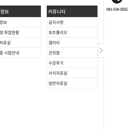
041-554-5555
업정보
커뮤니티
정보
공지사항
생 취업현황
포트폴리오
자료실
갤러리
증 시험안내
건의함
수강후기
서식자료실
일반자료실