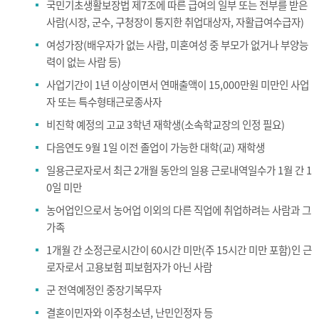
국민기초생활보장법 제7조에 따른 급여의 일부 또는 전부를 받은
사람(시장, 군수, 구청장이 통지한 취업대상자, 자활급여수급자)
여성가장(배우자가 없는 사람, 미혼여성 중 부모가 없거나 부양능
력이 없는 사람 등)
사업기간이 1년 이상이면서 연매출액이 15,000만원 미만인 사업
자 또는 특수형태근로종사자
비진학 예정의 고교 3학년 재학생(소속학교장의 인정 필요)
다음연도 9월 1일 이전 졸업이 가능한 대학(교) 재학생
일용근로자로서 최근 2개월 동안의 일용 근로내역일수가 1월 간 1
0일 미만
농어업인으로서 농어업 이외의 다른 직업에 취업하려는 사람과 그
가족
1개월 간 소정근로시간이 60시간 미만(주 15시간 미만 포함)인 근
로자로서 고용보험 피보험자가 아닌 사람
군 전역예정인 중장기복무자
결혼이민자와 이주청소년, 난민인정자 등