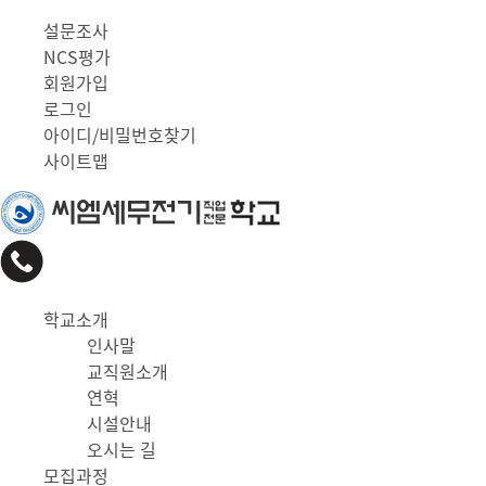
설문조사
NCS평가
회원가입
로그인
아이디/비밀번호찾기
사이트맵
학교소개
인사말
교직원소개
연혁
시설안내
오시는 길
모집과정